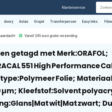
Klantenservice
Avery
Aslan
Orajet
Transferpersen
Easy Inks:
Fibe
 aandacht
Vanaf 245 euro gratis verzending
en getagd met Merk:ORAFOL;
RACAL 551 High Performance Cal
type:Polymeer Folie; Materiaa
0 µm; Kleefstof:Solvent polyac
ng:Glans|Mat wit|Mat zwart; Du