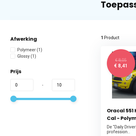
Toepass
1
Product
Afwerking
Polymeer
(1)
Glossy
(1)
€ 8,05
€ 8,41
Prijs
-
Oracal 551
Cal - Polym
De "Daily Drive
profession...