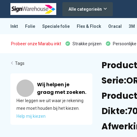
Alle categorieën
Inkt
Folie
Speciale folie
Flex & Flock
Oracal
3M
Probeer onze Marabu inkt
Strakke prijzen
Persoonlijke
Product
Tags
Serie:O
Wij helpen je
graag met zoeken.
Product
Hier leggen we uit waar je rekening
Dikte:7
mee moet houden bij het kiezen.
Help mij kiezen
Afwerki