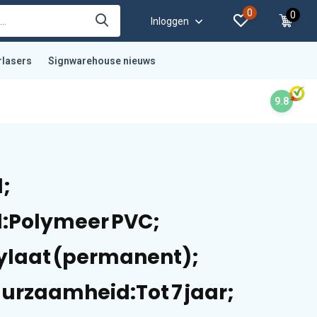
0
0
Inloggen
rlasers
Signwarehouse nieuws
9.8
;
l:Polymeer PVC;
rylaat (permanent);
urzaamheid:Tot 7 jaar;