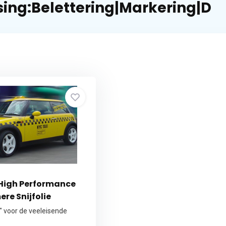
ing:Belettering|Markering|D
 High Performance
ere Snijfolie
r" voor de veeleisende