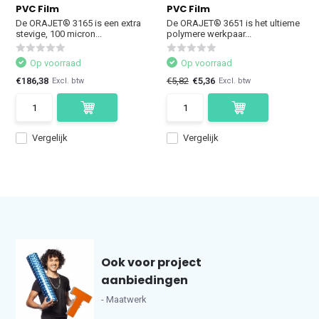
PVC Film
PVC Film
De ORAJET® 3165 is een extra
De ORAJET® 3651 is het ultieme
stevige, 100 micron...
polymere werkpaar...
Op voorraad
Op voorraad
€186,38
€5,82
€5,36
Excl. btw
Excl. btw
Vergelijk
Vergelijk
Ook voor project
aanbiedingen
- Maatwerk