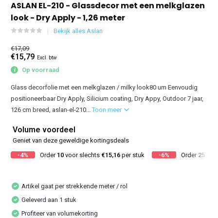
ASLAN EL-210 - Glassdecor met een melkglazen
look - Dry Apply - 1,26 meter
Bekijk alles Aslan
€17,09
€15,79
Excl. btw
Op voorraad
Glass decorfolie met een melkglazen / milky look80 um Eenvoudig
positioneerbaar Dry Apply, Silicium coating, Dry Appy, Outdoor 7 jaar,
126 cm breed, aslan-el-210...
Toon meer
Volume voordeel
Geniet van deze geweldige kortingsdeals
-4%
Order
10
voor slechts
€15,16
per stuk
-6%
Order
25
voor
Artikel gaat per strekkende meter / rol
Geleverd aan 1 stuk
Profiteer van volumekorting