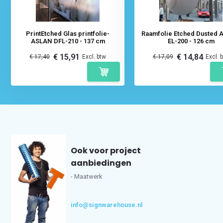
PrintEtched Glas printfolie-
Raamfolie Etched Dusted ASLAN
ASLAN DFL-210 - 137 cm
EL-200 - 126 cm
€ 15,91
€ 14,84
€ 17,40
Excl. btw
€ 17,09
Excl. 
Ook voor project
aanbiedingen
- Maatwerk
info@signwarehouse.nl