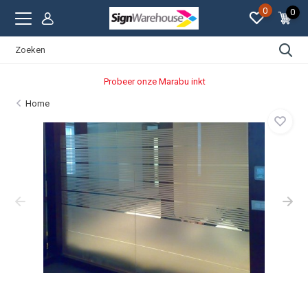
0
0
Probeer onze Marabu inkt
Home