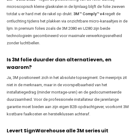
microscopisch kleine glaskralen in de lijmlaag blijft de folie zweven
totdat u er hard met de rakel op drukt.
3M™ Comply™ v4
regelt de
ontluchting tijdens het plakken via onzichtbare micro-kanaaltjes in de
lijm. In premium folies zoals de 3M 2080 en IJ280 zijn beide
technologieën gecombineerd voor maximale verwerkingssnelheid
zonder luchtbellen.
Is 3M folie duurder dan alternatieven, en
waarom?
Ja, 3M positioneert zich in het absolute topsegment. De meerprijs zit
niet in de merknaam, maar in de voorspelbaarheid van het
installatiegedrag (minder montage-uren) en de gedocumenteerde
duurzaamheid. Voor de professionele installateur die jarenlange
garantie moet bieden aan zijn eigen B2B-opdrachtgever, voorkomt 3M
kostbare faalkosten en herstelklussen achteraf.
Levert SignWarehouse alle 3M series uit