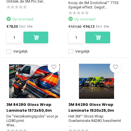
Ontdek de 3M Pro Ser...
Koop de 3M Scotchcal™ 7755
Spiegel effect. Gegot...
Op voorraad
Op voorraad
€78,50
€121,62
€94,13
Excl. btw
Excl. btw
Vergelijk
Vergelijk
3M 8428G Gloss Wrap
3M 8428G Gloss Wrap
Laminate 1372x50,0m
Laminate 1520x25,0m
De "Verzekeringspolis" voor je
Het 3M™ Gloss Wrap
IJ280 print.
Overlaminate 8428G beschermt
Waa...
...