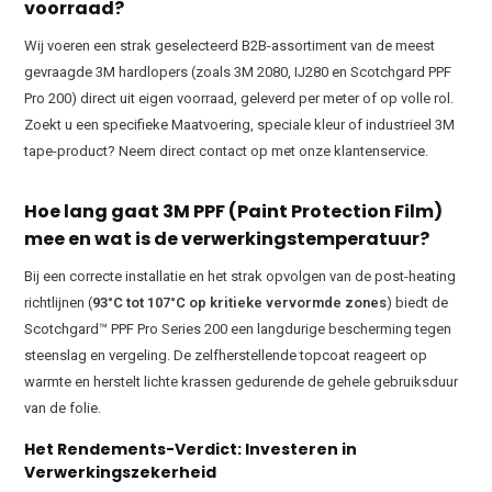
voorraad?
Wij voeren een strak geselecteerd B2B-assortiment van de meest
gevraagde 3M hardlopers (zoals 3M 2080, IJ280 en Scotchgard PPF
Pro 200) direct uit eigen voorraad, geleverd per meter of op volle rol.
Zoekt u een specifieke Maatvoering, speciale kleur of industrieel 3M
tape-product? Neem direct contact op met onze klantenservice.
Hoe lang gaat 3M PPF (Paint Protection Film)
mee en wat is de verwerkingstemperatuur?
Bij een correcte installatie en het strak opvolgen van de post-heating
richtlijnen (
93°C tot 107°C op kritieke vervormde zones
) biedt de
Scotchgard™ PPF Pro Series 200 een langdurige bescherming tegen
steenslag en vergeling. De zelfherstellende topcoat reageert op
warmte en herstelt lichte krassen gedurende de gehele gebruiksduur
van de folie.
Het Rendements-Verdict: Investeren in
Verwerkingszekerheid