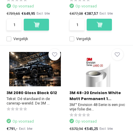
Op voorraad
Op voorraad
€739,65
€649,95
€477,08
€387,57
Excl. btw
Excl. btw
Vergelijk
Vergelijk
3M 2080 Gloss Black G12
3M 48-20 Envision White
Matt Permanent 1...
Tekst: Dé standaard in de
carwrap-wereld. De 3M ...
3M™ Envision 48 Serie is een pvc
vrije folie die...
Op voorraad
Op voorraad
€791,-
€570,94
€545,25
Excl. btw
Excl. btw