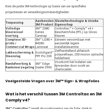
Kies de juiste 3M-technologie op basis van uw specifieke
projecteisen en verwerkingsomstandigheden:
Aanbevolen
Sleuteltechnologie & Unieke
Toepassing
3M Product
Eigenschap
Volledige
3M™ 2080
Controltac™ + Comply™ v4 +
kleurwissel
Series
Beschermfolie (PFL) op Gloss
voertuig
Carwrap
kleuren.
Complexe 3D-
3M™ IJ280 +
Extreem vervormbaar met
prints /
8428G
aanzienlijk lagere
Commercial Wraps
Laminaat
installatiewarmte.
Zelfherstellend alifatisch
Lakbescherming &
Scotchgard™
polyurethaan, 200 micron optische
Steenslag
PPF Pro 200
helderheid.
Voorkomt het loslaten van
Randafwerking &
3M™ Edge
lijmranden door vocht en
Kantenverzegeling
Sealer 3950
chemicaliën.
Veelgestelde Vragen over 3M™ Sign- & Wrapfolies
Wat is het verschil tussen 3M Controltac en 3M
Comply v4?
3M™ Controltac™
regelt de positionering van de folie: dankzij