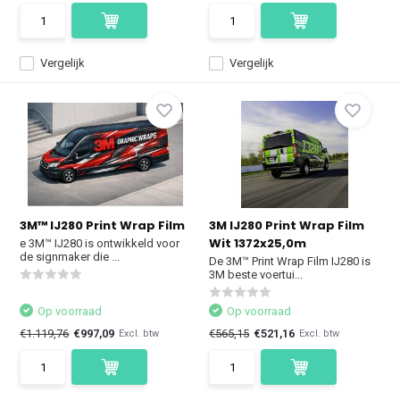
Vergelijk
Vergelijk
3M™ IJ280 Print Wrap Film
3M IJ280 Print Wrap Film
Wit 1372x25,0m
e 3M™ IJ280 is ontwikkeld voor
de signmaker die ...
De 3M™ Print Wrap Film IJ280 is
3M beste voertui...
Op voorraad
Op voorraad
€1.119,76
€997,09
€565,15
€521,16
Excl. btw
Excl. btw