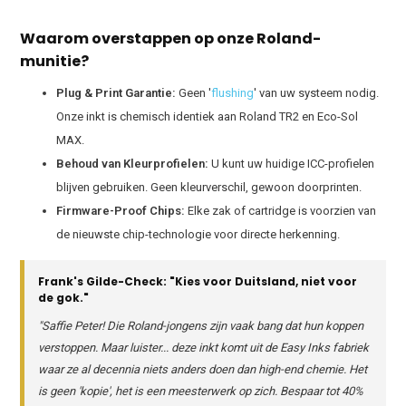
Waarom overstappen op onze Roland-
munitie?
Plug & Print Garantie:
Geen '
flushing
' van uw systeem nodig.
Onze inkt is chemisch identiek aan Roland TR2 en Eco-Sol
MAX.
Behoud van Kleurprofielen:
U kunt uw huidige ICC-profielen
blijven gebruiken. Geen kleurverschil, gewoon doorprinten.
Firmware-Proof Chips:
Elke zak of cartridge is voorzien van
de nieuwste chip-technologie voor directe herkenning.
Frank's Gilde-Check: "Kies voor Duitsland, niet voor
de gok."
"Saffie Peter! Die Roland-jongens zijn vaak bang dat hun koppen
verstoppen. Maar luister... deze inkt komt uit de Easy Inks fabriek
waar ze al decennia niets anders doen dan high-end chemie. Het
is geen 'kopie', het is een meesterwerk op zich. Bespaar tot 40%