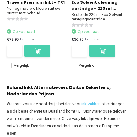
Truevis Premium Inkt - TR1
Eco Solvent cleaning
cartridge - 220 ml ...
Nu nog mooiere kleuren uit uw
printer met behoud...
Bestel de 220 ml Eco Solvent
reinigingscartridge...
Op voorraad
Op voorraad
€72,95
€36,95
Excl. btw
Excl. btw
Vergelijk
Vergelijk
Roland Inkt Alternatieven: Duitse Zekerheid,
Nederlandse Prijzen
Waarom zou u de hoofdprijs betalen voor
inktzakken
of cartridges
als de beste chemie uit Duitsland komt? Bij SignWarehouse geloven
we in rendement zonder risico. Onze Easy Inks lijn voor Roland is
ontwikkeld in Denzlingen en voldoet aan de strengste Europese
eisen.