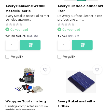
Avery Denison SWF900
Avery Surface cleaner 6x1
Metallic-serie
liter
Avery Metallic-serie: Folies met
De Avery Surface Cleaner is een
een elegante me...
professionele, m...
Op voorraad
Op voorraad
€34,50
€31,75
€97,72
Excl. btw
Excl. btw
Vergelijk
Vergelijk
Wrapper Tool slim bag
Avery Rakel met vilt -
Fidflex
Handige compacte tas om uw
middel te bevestigen....