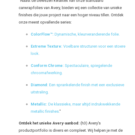
"Naast de bewezen kwaliteit van onze standaard
carwrapfolies van Avery, bieden wij een collectie van unieke
finishes die jouw project naar een hoger niveau tillen. Ontdek
onze meest opvallende series:
ColorFlow™:
Dynamische, kleurveranderende folie.
Extreme Texture:
Voelbare structuren voor een stoere
look.
Conform Chrome:
Spectaculaire, spiegelende
chroomafwerking.
Diamond:
Een sprankelende finish met een exclusieve
uitstraling.
Metallic:
De klassieke, maar altijd indrukwekkende
metallic finishes.
"
Ontdek het unieke Avery-aanbod:
(h3) Avery's
productportfolio is divers en compleet. Wij helpen je met de