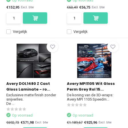
Op voorraad
Op voorraad
€152,95
€63,49
€56,75
Excl. btw
Excl. btw
Vergelijk
Vergelijk
Avery DOL1480 Z Cast
Avery MPI1105 Wit Gloss
Gloss Laminate - ro...
Perm Grey Rol 15...
Exclusieve matte finish zonder
De koning van de 3D-wraps:
snijverlies.
Avery MPI 1105 Speedm...
De ...
Op voorraad
Op voorraad
€692,73
€571,98
€1.189,67
€925,96
Excl. btw
Excl. btw