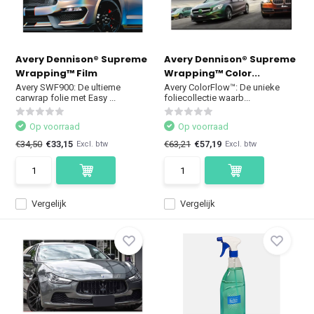
Avery Dennison® Supreme
Avery Dennison® Supreme
Wrapping™ Film
Wrapping™ Color...
Avery SWF900: De ultieme
Avery ColorFlow™: De unieke
carwrap folie met Easy ...
foliecollectie waarb...
Op voorraad
Op voorraad
€34,50
€33,15
€63,21
€57,19
Excl. btw
Excl. btw
Vergelijk
Vergelijk