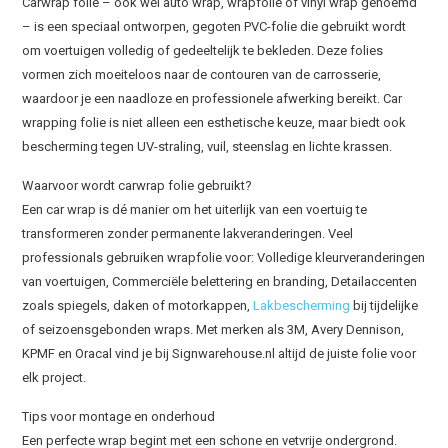
Carwrap folie – ook wel auto wrap, wrapfolie of vinyl wrap genoemd
– is een speciaal ontworpen, gegoten PVC-folie die gebruikt wordt
om voertuigen volledig of gedeeltelijk te bekleden. Deze folies
vormen zich moeiteloos naar de contouren van de carrosserie,
waardoor je een naadloze en professionele afwerking bereikt. Car
wrapping folie is niet alleen een esthetische keuze, maar biedt ook
bescherming tegen UV-straling, vuil, steenslag en lichte krassen.
Waarvoor wordt carwrap folie gebruikt?
Een car wrap is dé manier om het uiterlijk van een voertuig te
transformeren zonder permanente lakveranderingen. Veel
professionals gebruiken wrapfolie voor: Volledige kleurveranderingen
van voertuigen, Commerciële belettering en branding, Detailaccenten
zoals spiegels, daken of motorkappen,
Lakbescherming
bij tijdelijke
of seizoensgebonden wraps. Met merken als 3M, Avery Dennison,
KPMF en Oracal vind je bij Signwarehouse.nl altijd de juiste folie voor
elk project.
Tips voor montage en onderhoud
Een perfecte wrap begint met een schone en vetvrije ondergrond.