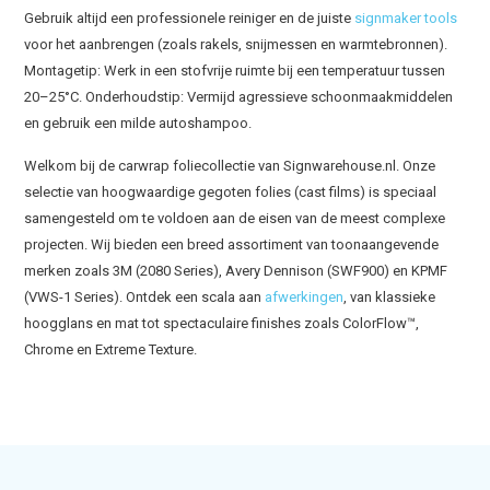
Gebruik altijd een professionele reiniger en de juiste
signmaker tools
voor het aanbrengen (zoals rakels, snijmessen en warmtebronnen).
Montagetip: Werk in een stofvrije ruimte bij een temperatuur tussen
20–25°C. Onderhoudstip: Vermijd agressieve schoonmaakmiddelen
en gebruik een milde autoshampoo.
Welkom bij de carwrap foliecollectie van Signwarehouse.nl. Onze
selectie van hoogwaardige gegoten folies (cast films) is speciaal
samengesteld om te voldoen aan de eisen van de meest complexe
projecten. Wij bieden een breed assortiment van toonaangevende
merken zoals 3M (2080 Series), Avery Dennison (SWF900) en KPMF
(VWS-1 Series). Ontdek een scala aan
afwerkingen
, van klassieke
hoogglans en mat tot spectaculaire finishes zoals ColorFlow™,
Chrome en Extreme Texture.