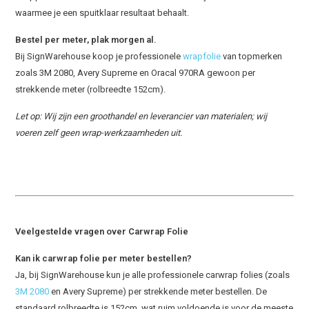
waarmee je een spuitklaar resultaat behaalt.
Bestel per meter, plak morgen al.
Bij SignWarehouse koop je professionele
wrapfolie
van topmerken
zoals 3M 2080, Avery Supreme en Oracal 970RA gewoon per
strekkende meter (rolbreedte 152cm).
Let op: Wij zijn een groothandel en leverancier van materialen; wij
voeren zelf geen wrap-werkzaamheden uit.
Veelgestelde vragen over Carwrap Folie
Kan ik carwrap folie per meter bestellen?
Ja, bij SignWarehouse kun je alle professionele carwrap folies (zoals
3M 2080
en Avery Supreme) per strekkende meter bestellen. De
standaard rolbreedte is 152cm, wat ruim voldoende is voor de meeste