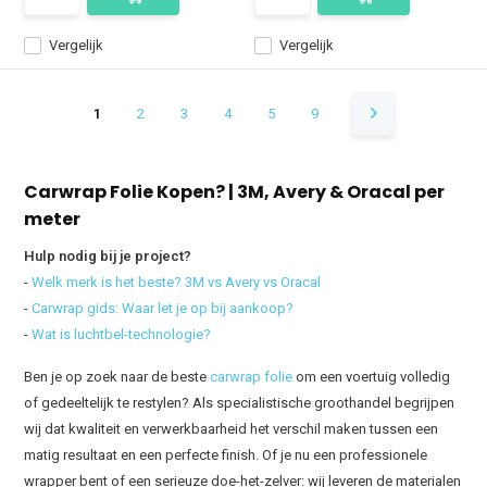
Vergelijk
Vergelijk
1
2
3
4
5
9
Carwrap Folie Kopen? | 3M, Avery & Oracal per
meter
Hulp nodig bij je project?
-
Welk merk is het beste? 3M vs Avery vs Oracal
-
Carwrap gids: Waar let je op bij aankoop?
-
Wat is luchtbel-technologie?
Ben je op zoek naar de beste
carwrap folie
om een voertuig volledig
of gedeeltelijk te restylen? Als specialistische groothandel begrijpen
wij dat kwaliteit en verwerkbaarheid het verschil maken tussen een
matig resultaat en een perfecte finish. Of je nu een professionele
wrapper bent of een serieuze doe-het-zelver: wij leveren de materialen