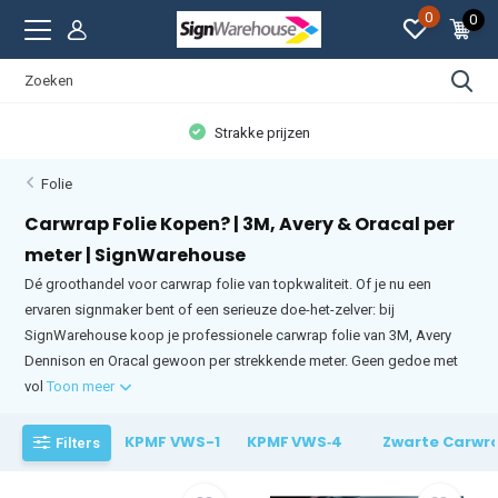
0
0
Persoonlijke aandacht
Folie
Carwrap Folie Kopen? | 3M, Avery & Oracal per
meter | SignWarehouse
Dé groothandel voor carwrap folie van topkwaliteit. Of je nu een
ervaren signmaker bent of een serieuze doe-het-zelver: bij
SignWarehouse koop je professionele carwrap folie van 3M, Avery
Dennison en Oracal gewoon per strekkende meter. Geen gedoe met
vol
Toon meer
KPMF VWS-1
KPMF VWS‑4
Zwarte Carwra
Filters