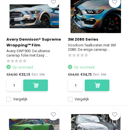
Avery Dennison® Supreme
3M 2080 Series
Wrapping™ Film
Voorkom faalkosten met 3M
2080. De enige carwrap...
Avery SWF900: De ultieme
carwrap folie met Easy ...
Op voorraad
Op voorraad
€34,50
€33,15
€34,50
€34,75
Excl. btw
Excl. btw
Vergelijk
Vergelijk