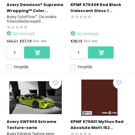
Avery Dennison® Supreme
KPMF K75408 Red Black
Wrapping™ Color...
Iridescent Gloss 1...
Avery ColorFlow™: De unieke
foliecollectie waarb...
Op voorraad
Op voorraad
€63,21
€57,19
€30,15
Excl. btw
Excl. btw
Vergelijk
Vergelijk
Avery SWF900 Extreme
KPMF K75801 Mythos Red
Texture-serie
Absolute Matt 152...
Avery Extreme Texture-serie: