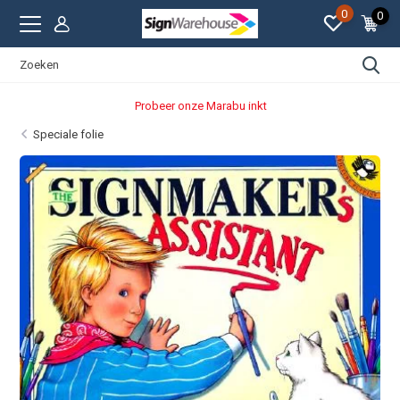
0
0
Probeer onze Marabu inkt
Speciale folie