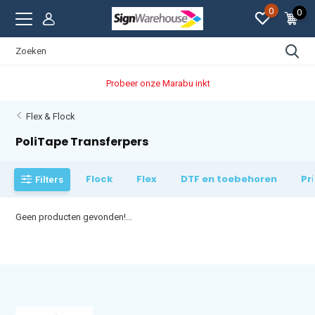
0
0
Probeer onze Marabu inkt
Flex & Flock
PoliTape Transferpers
Flock
Flex
DTF en toebehoren
Pr
Filters
Geen producten gevonden!...