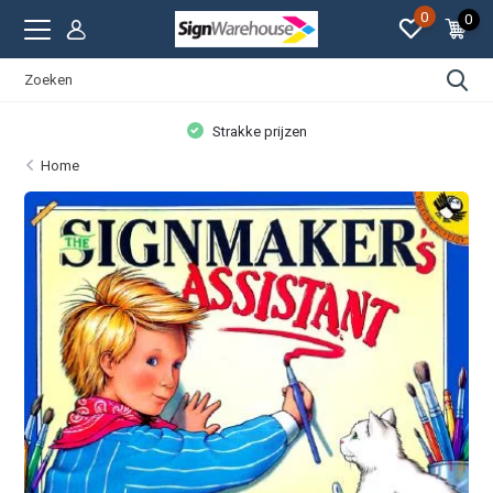
0
0
Strakke prijzen
Home