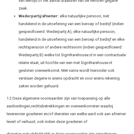
van leeftijd of het aantal draaiuren van de verloren gegane
zaak.
Wederpartij/afnemer:
elke natuurlijke persoon, niet
handelend in de uitoefening van een beroep of bedrijf (indien
gespecificeerd: Wederpartij A), elke natuurlijke persoon,
handelend in de uitoefening van een beroep of bedrijf en elke
rechtspersoon of andere rechtsvorm (indien gespecificeerd:
Wederpartij B) welke tot SignWarehouse.nl in een contractuele
relatie staat, uit hoofde van een met SignWarehouse.nl
gesloten overeenkomst. Met name wordt hieronder ook
verstaan degene in wiens opdracht en voor wiens rekening
zaken worden gehuurd.
1.2 Deze algemene voorwaarden zijn van toepassing op alle
aanbiedingen,rechtsbetrekkingen en overeenkomsten waarbij
leverancier goederen en/of diensten van welke aard ook aan afnemer
levert of verhuurt, ook indien deze goederen of
diensten niet uitdrukkelijk in deze voorwaarden zijn omschreven.