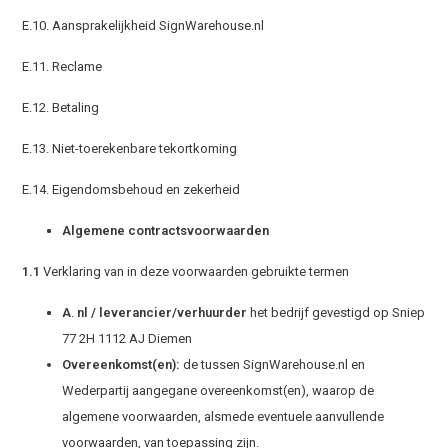
E.10. Aansprakelijkheid SignWarehouse.nl
E.11. Reclame
E.12. Betaling
E.13. Niet-toerekenbare tekortkoming
E.14. Eigendomsbehoud en zekerheid
Algemene contractsvoorwaarden
1.1
Verklaring van in deze voorwaarden gebruikte termen
A
.
nl / leverancier/verhuurder
het bedrijf gevestigd op Sniep
77 2H 1112 AJ Diemen
Overeenkomst(en):
de tussen SignWarehouse.nl en
Wederpartij aangegane overeenkomst(en), waarop de
algemene voorwaarden, alsmede eventuele aanvullende
voorwaarden, van toepassing zijn.