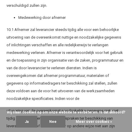
verschuldigd zullen zijn.
Medewerking door afnemer
10.1 Afnemer zal leverancier steeds tijdig alle voor een behoorlijke
uitvoering van de overeenkomst nuttige en noodzakelijke gegevens
of inlichtingen verschaffen en alle redelijkerwijs te verlangen
medewerking verlenen. Afnemer is verantwoordelijk voor het gebruik
en de toepassing in zijn organisatie van de zaken, programmatuur en
van de door leverancier te verlenen diensten. Indien is
overeengekomen dat afnemer programmatuur, materialen of
gegevens op informatiedragers ter beschikking zal stellen, zullen
deze voldoen aan de voor het uitvoeren van de werkzaamheden
noodzakelijke specificaties. Indien voor de
uitvoering van de overeenkomst noodzakelijke gegevens niet, niet
Wij slaan cookies op om onze website te verbeteren. Is dat akkoord?
tijdig of niet overeenkomstig de afspraken ter beschikking van
Ja
Nee
Meer over cookies »
leverancier staan of indien afnemer op andere wijze niet aan zijn