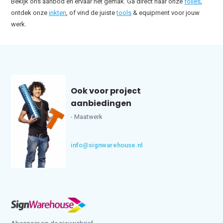
Bekijk ons aanbod en ervaar het gemak. Ga direct naar onze
folies
,
ontdek onze
inkten
, of vind de juiste
tools
& equipment voor jouw
werk.
Ook voor project
aanbiedingen
- Maatwerk
info@signwarehouse.nl