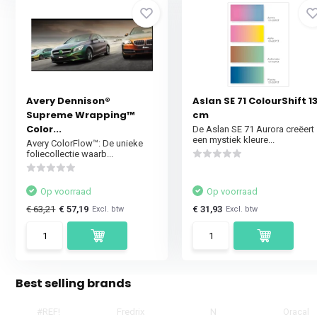
Avery Dennison®
Aslan SE 71 ColourShift 1
Supreme Wrapping™
cm
Color...
De Aslan SE 71 Aurora creëert
een mystiek kleure...
Avery ColorFlow™: De unieke
foliecollectie waarb...
Op voorraad
Op voorraad
€ 63,21
€ 57,19
€ 31,93
Excl. btw
Excl. btw
Best selling brands
#REF!
Fredrix
N
Oracal