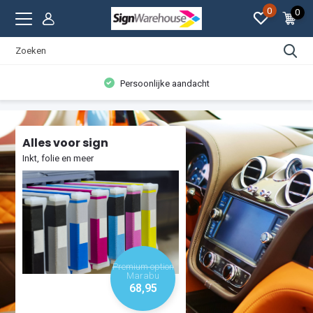
0
0
Persoonlijke aandacht
Alles voor sign
Inkt, folie en meer
Premium option
Marabu
68,95