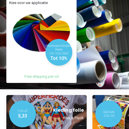
Kies voor uw applicatie
Premium Oracal
Folie
uw voordeel
Tot 10%
Free shipping per rol
Kleding folie
Vanaf
137 cm
5,33
540,48
Flex & Flock