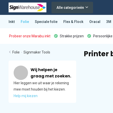
Alle categorieën
Inkt
Folie
Speciale folie
Flex & Flock
Oracal
3M
Probeer onze Marabu inkt
Strakke prijzen
Persoonlijke
Printer
Folie
-
Signmaker Tools
Wij helpen je
graag met zoeken.
Hier leggen we uit waar je rekening
mee moet houden bij het kiezen.
Help mij kiezen