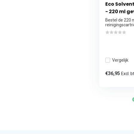
Eco Solven
- 220 ml ge
Bestel de 220 
reinigingscartri
Vergelijk
€36,95
Excl. b