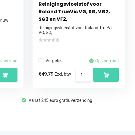
Reinigingsvloeistof voor
Roland TrueVis VG, SG, VG2,
SG2 en VF2,
or uw
Reinigingsvloeistof voor Roland TrueVis
VG, SG, ...
Vergelijk
 voorraad
Op voorraad
€49,79
Excl. btw
Vanaf 245 euro gratis verzending