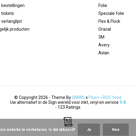
 bestellingen
Folie
 tickets
Speciale folie
 verlanglijst
Flex & Flock
gelijk producten
Oracal
3M
Avery
Aslan
© Copyright 2026 - Theme By
DMWS
x
Plus+
-
RSS-feed
Uw alternatief in de Sign wereld voor inkt, vinyl en service
9.8
- 123 Ratings
nze website te verbeteren. Is dat akkoord?
Ja
Nee