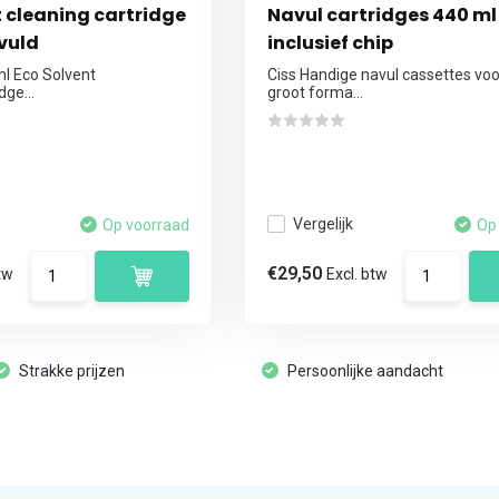
t cleaning cartridge
Navul cartridges 440 ml
vuld
inclusief chip
ml Eco Solvent
Ciss Handige navul cassettes vo
dge...
groot forma...
Vergelijk
Op voorraad
Op
€29,50
tw
Excl. btw
Strakke prijzen
Persoonlijke aandacht