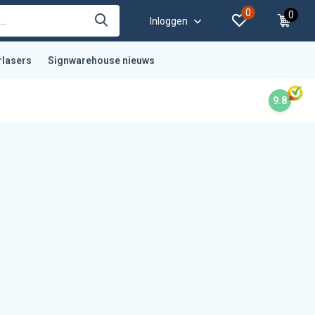
0
0
Inloggen
rlasers
Signwarehouse nieuws
9.8