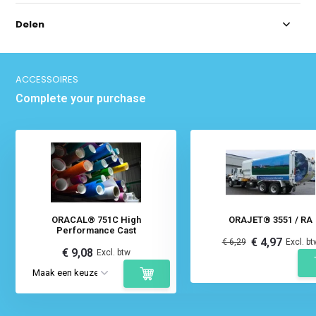
Delen
ACCESSOIRES
Complete your purchase
ORACAL® 751C High
ORAJET® 3551 / RA
Performance Cast
€ 4,97
€ 6,29
Excl. bt
€ 9,08
Excl. btw