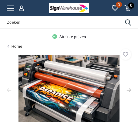
0
0
Persoonlijke aandacht
Home