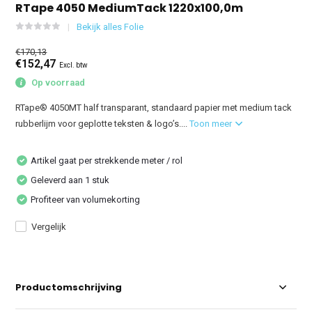
RTape 4050 MediumTack 1220x100,0m
Bekijk alles Folie
€170,13
€152,47
Excl. btw
Op voorraad
RTape® 4050MT half transparant, standaard papier met medium tack
rubberlijm voor geplotte teksten & logo’s....
Toon meer
Artikel gaat per strekkende meter / rol
Geleverd aan 1 stuk
Profiteer van volumekorting
Vergelijk
Productomschrijving