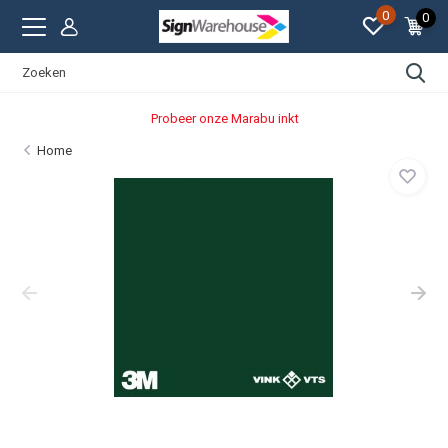
0
0
Probeer onze Marabu inkt
Home