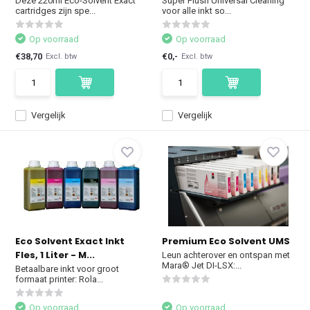
Deze 220ml Eco-Solvent Exact
Super Flush Universal Cleaning
cartridges zijn spe...
voor alle inkt so...
Op voorraad
Op voorraad
€38,70
€0,-
Excl. btw
Excl. btw
Vergelijk
Vergelijk
Eco Solvent Exact Inkt
Premium Eco Solvent UMS
Fles, 1 Liter - M...
Leun achterover en ontspan met
Mara® Jet DI-LSX:...
Betaalbare inkt voor groot
formaat printer: Rola...
Op voorraad
Op voorraad