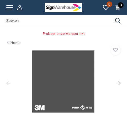
0
0
Probeer onze Marabu inkt
Home