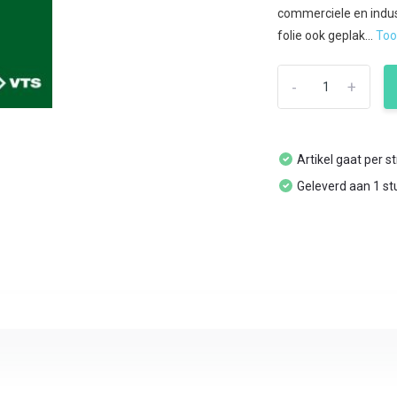
commerciele en indus
folie ook geplak...
To
-
+
Artikel gaat per s
Geleverd aan 1 st