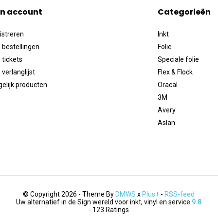
jn account
Categorieën
istreren
Inkt
 bestellingen
Folie
 tickets
Speciale folie
 verlanglijst
Flex & Flock
gelijk producten
Oracal
3M
Avery
Aslan
© Copyright 2026 - Theme By
DMWS
x
Plus+
-
RSS-feed
Uw alternatief in de Sign wereld voor inkt, vinyl en service
9.8
- 123 Ratings