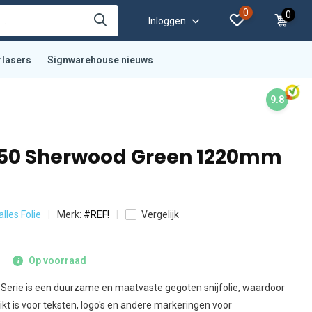
0
0
Inloggen
rlasers
Signwarehouse nieuws
9.8
450 Sherwood Green 1220mm
alles Folie
Merk:
#REF!
Vergelijk
Op voorraad
Serie is een duurzame en maatvaste gegoten snijfolie, waardoor
kt is voor teksten, logo's en andere markeringen voor