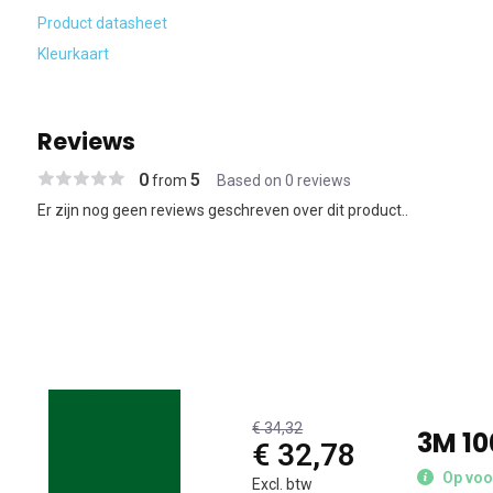
Product datasheet
Kleurkaart
Reviews
0
5
from
Based on 0 reviews
Er zijn nog geen reviews geschreven over dit product..
€ 34,32
3M 1
€ 32,78
Op voo
Excl. btw