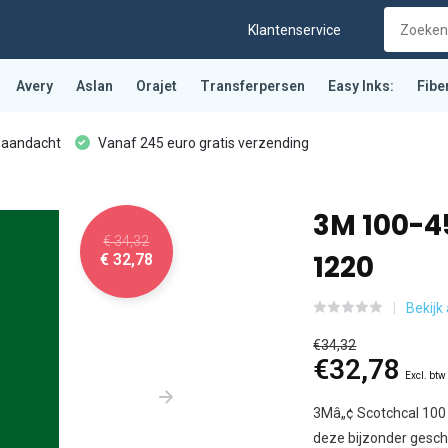
Klantenservice
Avery
Aslan
Orajet
Transferpersen
Easy Inks:
Fibe
 aandacht
Vanaf 245 euro gratis verzending
3M 100-
€ 34,32
1220
€ 32,78
Bekijk 
€34,32
€32,78
Excl. btw
3Mâ„¢ Scotchcal 100 
deze bijzonder geschi