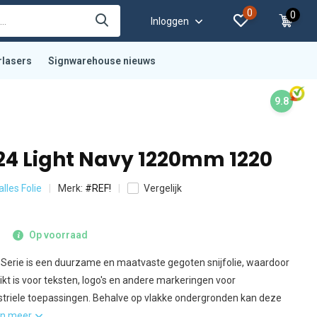
0
0
Inloggen
rlasers
Signwarehouse nieuws
9.8
24 Light Navy 1220mm 1220
alles Folie
Merk:
#REF!
Vergelijk
Op voorraad
Serie is een duurzame en maatvaste gegoten snijfolie, waardoor
kt is voor teksten, logo's en andere markeringen voor
triele toepassingen. Behalve op vlakke ondergronden kan deze
on meer