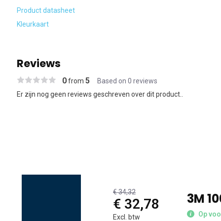
Product datasheet
Kleurkaart
Reviews
0
5
from
Based on 0 reviews
Er zijn nog geen reviews geschreven over dit product..
€ 34,32
3M 10
€ 32,78
Op voo
Excl. btw