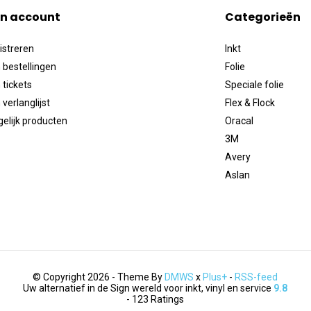
jn account
Categorieën
istreren
Inkt
 bestellingen
Folie
 tickets
Speciale folie
 verlanglijst
Flex & Flock
gelijk producten
Oracal
3M
Avery
Aslan
© Copyright 2026 - Theme By
DMWS
x
Plus+
-
RSS-feed
Uw alternatief in de Sign wereld voor inkt, vinyl en service
9.8
- 123 Ratings