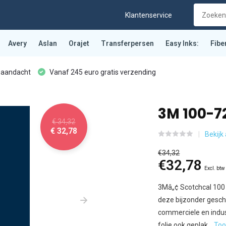
Klantenservice
Avery
Aslan
Orajet
Transferpersen
Easy Inks:
Fibe
 aandacht
Vanaf 245 euro gratis verzending
3M 100-7
€ 34,32
€ 32,78
Bekijk 
€34,32
€32,78
Excl. btw
3Mâ„¢ Scotchcal 100 
deze bijzonder geschi
commerciele en indus
folie ook geplak...
To