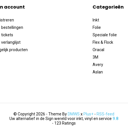
jn account
Categorieën
istreren
Inkt
 bestellingen
Folie
 tickets
Speciale folie
 verlanglijst
Flex & Flock
gelijk producten
Oracal
3M
Avery
Aslan
© Copyright 2026 - Theme By
DMWS
x
Plus+
-
RSS-feed
Uw alternatief in de Sign wereld voor inkt, vinyl en service
9.8
- 123 Ratings