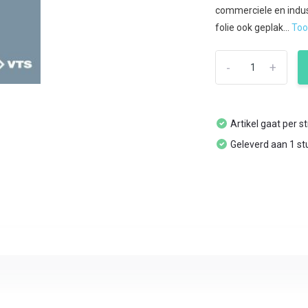
commerciele en indus
folie ook geplak...
To
-
+
Artikel gaat per s
Geleverd aan 1 st