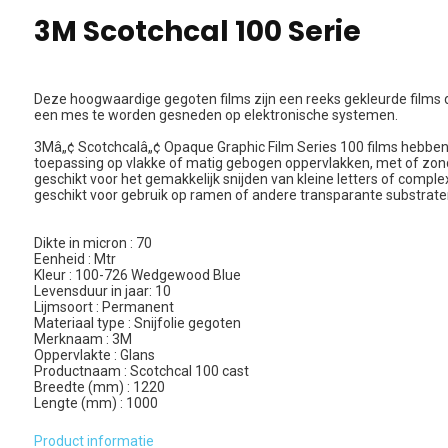
3M Scotchcal 100 Serie
Deze hoogwaardige gegoten films zijn een reeks gekleurde films d
een mes te worden gesneden op elektronische systemen.
3Mâ„¢ Scotchcalâ„¢ Opaque Graphic Film Series 100 films hebben
toepassing op vlakke of matig gebogen oppervlakken, met of zonde
geschikt voor het gemakkelijk snijden van kleine letters of complex
geschikt voor gebruik op ramen of andere transparante substrate
Dikte in micron : 70
Eenheid : Mtr
Kleur : 100-726 Wedgewood Blue
Levensduur in jaar: 10
Lijmsoort : Permanent
Materiaal type : Snijfolie gegoten
Merknaam : 3M
Oppervlakte : Glans
Productnaam : Scotchcal 100 cast
Breedte (mm) : 1220
Lengte (mm) : 1000
Product informatie