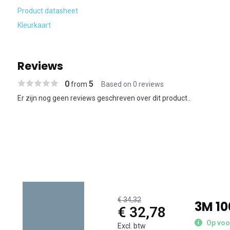
Product datasheet
Kleurkaart
Reviews
0
5
from
Based on 0 reviews
Er zijn nog geen reviews geschreven over dit product..
€ 34,32
3M 1
€ 32,78
Op voo
Excl. btw