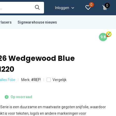
0
0
Inloggen
rlasers
Signwarehouse nieuws
9.8
726 Wedgewood Blue
1220
alles Folie
Merk:
#REF!
Vergelijk
Op voorraad
Serie is een duurzame en maatvaste gegoten snijfolie, waardoor
kt is voor teksten, logo's en andere markeringen voor