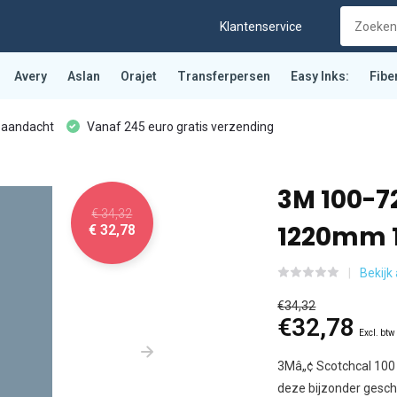
Klantenservice
Avery
Aslan
Orajet
Transferpersen
Easy Inks:
Fibe
 aandacht
Vanaf 245 euro gratis verzending
3M 100-
€ 34,32
1220mm 
€ 32,78
Bekijk 
€34,32
€32,78
Excl. btw
3Mâ„¢ Scotchcal 100 
deze bijzonder geschi