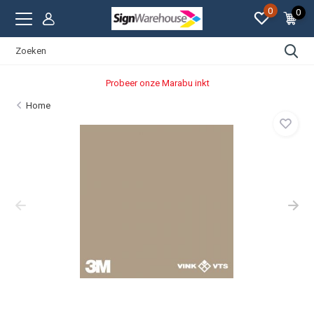
0
0
Probeer onze Marabu inkt
Home