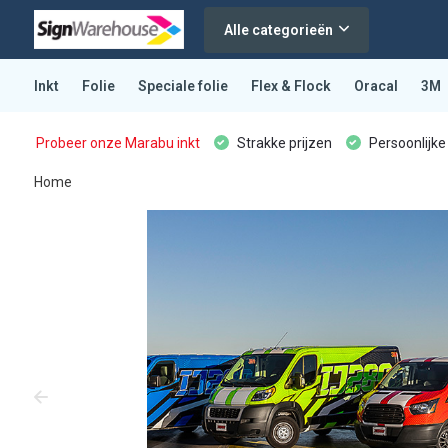
Alle categorieën
Inkt
Folie
Speciale folie
Flex & Flock
Oracal
3M
Probeer onze Marabu inkt
Strakke prijzen
Persoonlijke
Home