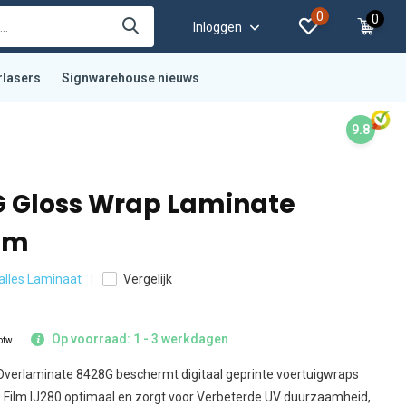
0
0
Inloggen
rlasers
Signwarehouse nieuws
9.8
 Gloss Wrap Laminate
0m
 alles Laminaat
Vergelijk
Op voorraad: 1 - 3 werkdagen
 btw
verlaminate 8428G beschermt digitaal geprinte voertuigwraps
 Film IJ280 optimaal en zorgt voor Verbeterde UV duurzaamheid,