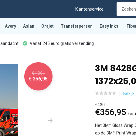
Klantenservice
Avery
Aslan
Orajet
Transferpersen
Easy Inks:
Fibe
 aandacht
Vanaf 245 euro gratis verzending
3M 8428G
€ 430,-
1372x25,
€ 356,95
Bekijk
€430,-
€356,95
Excl.
Het 3M™ Gloss Wrap O
op de 3M™ Print Wrap