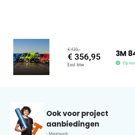
€ 430,-
3M 8
€ 356,95
Op voo
Excl. btw
Ook voor project
aanbiedingen
- Maatwerk