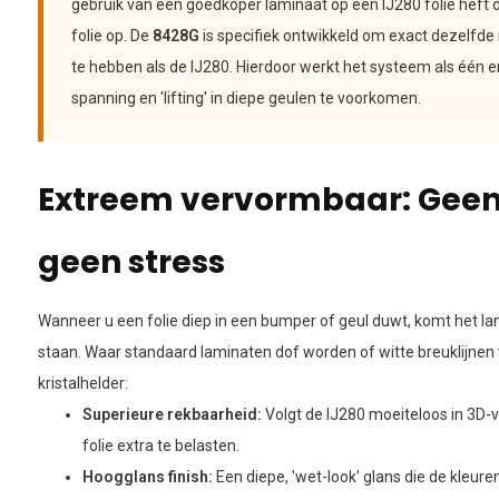
gebruik van een goedkoper laminaat op een IJ280 folie heft 
folie op. De
8428G
is specifiek ontwikkeld om exact dezelfde
te hebben als de IJ280. Hierdoor werkt het systeem als één en
spanning en 'lifting' in diepe geulen te voorkomen.
Extreem vervormbaar: Geen
geen stress
Wanneer u een folie diep in een bumper of geul duwt, komt het l
staan. Waar standaard laminaten dof worden of witte breuklijnen v
kristalhelder:
Superieure rekbaarheid:
Volgt de IJ280 moeiteloos in 3D-
folie extra te belasten.
Hoogglans finish:
Een diepe, 'wet-look' glans die de kleuren