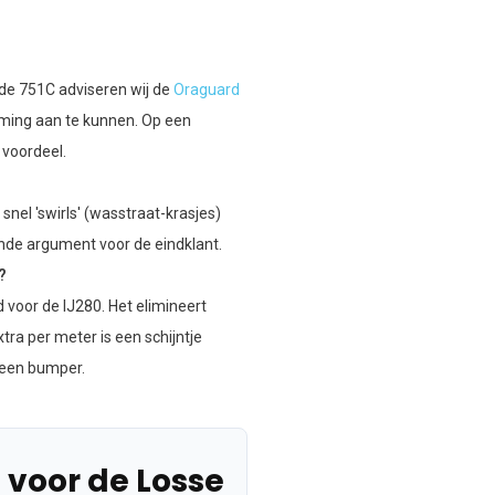
 de 751C adviseren wij de
Oraguard
rming aan te kunnen. Op een
 voordeel.
nel 'swirls' (wasstraat-krasjes)
nde argument voor de eindklant.
?
voor de IJ280. Het elimineert
xtra per meter is een schijntje
 een bumper.
 voor de Losse