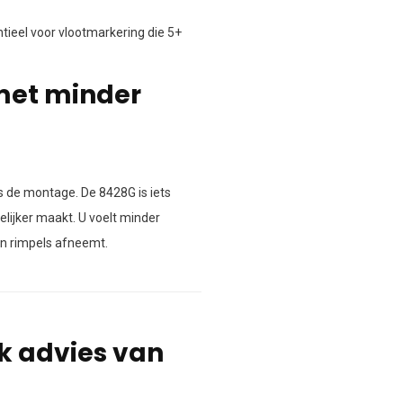
ieel voor vlootmarkering die 5+
 met minder
ns de montage. De 8428G is iets
elijker maakt. U voelt minder
en rimpels afneemt.
jk advies van