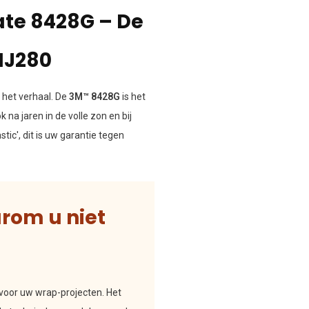
te 8428G – De
IJ280
 het verhaal. De
3M™ 8428G
is het
na jaren in de volle zon en bij
stic', dit is uw garantie tegen
arom u niet
voor uw wrap-projecten. Het