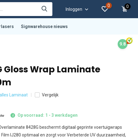
0
0
Inloggen
rlasers
Signwarehouse nieuws
9.8
 Gloss Wrap Laminate
,0m
 alles Laminaat
Vergelijk
Op voorraad: 1 - 3 werkdagen
 btw
verlaminate 8428G beschermt digitaal geprinte voertuigwraps
 Film IJ280 optimaal en zorgt voor Verbeterde UV duurzaamheid,