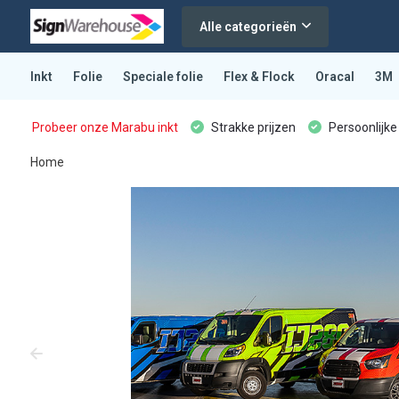
Alle categorieën
Inkt
Folie
Speciale folie
Flex & Flock
Oracal
3M
Probeer onze Marabu inkt
Strakke prijzen
Persoonlijke
Home