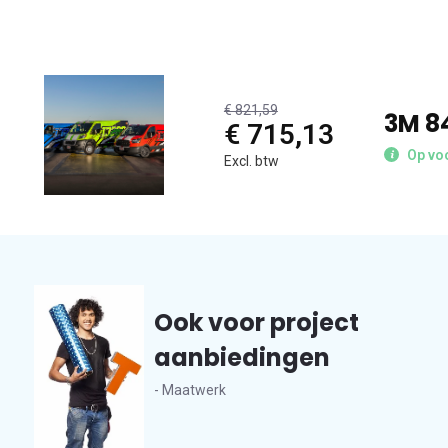
€ 821,59
3M 8
€ 715,13
Op voo
Excl. btw
Ook voor project
aanbiedingen
- Maatwerk