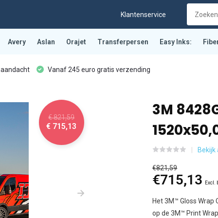
Klantenservice
Avery
Aslan
Orajet
Transferpersen
Easy Inks:
Fibe
 aandacht
Vanaf 245 euro gratis verzending
3M 8428G
€ 821,59
1520x50
€ 715,13
Bekijk
€821,59
€715,13
Excl.
Het 3M™ Gloss Wrap O
op de 3M™ Print Wrap