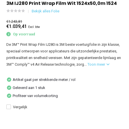
3M IJ280 Print Wrap Film Wit 1524x50,0m 1524
Bekijk alles Folie
€1.243,81
€1.039,41
Excl. btw
Op voorraad
De 3M™ Print Wrap Film IJ280 is 3M beste voertuigfolie in zijn klasse,
speciaal ontworpen voor applicateurs die uitzonderlijke prestaties,
printkwaliteit en snelheid vereisen. Met zijn gepatenteerde lijmlaag en
3M™ Comply™ v4 Air Release technologie, zorg...
Toon meer
Artikel gaat per strekkende meter / rol
Geleverd aan 1 stuk
Profiteer van volumekorting
Vergelijk