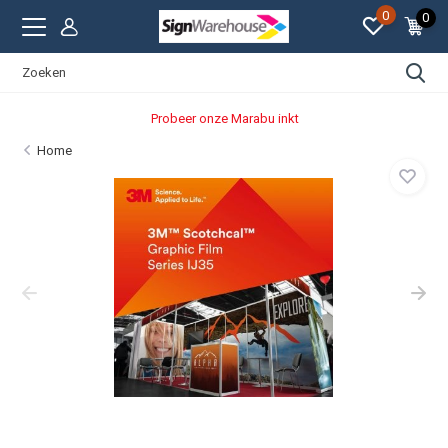
0
0
Probeer onze Marabu inkt
Home