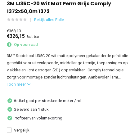
3M IJ35C-20 Wit Mat Perm Grijs Comply
1372x50,0m 1372
Bekijk alles Folie
€368,10
€326,15
Excl. btw
Op voorraad
3M™ Scotchcal IJ35C-20 wit matte polymeer gekalanderde printfolie
geschikt voor uiteenlopende, middellange termijn, toepassingen op
vlakkke en licht gebogen (2D) oppervlakken. Comply technologie
zorgt voor montage zonder luchtinsluitingen. Aanbevolen lami...
Toon meer
Artikel gaat per strekkende meter / rol
Geleverd aan 1 stuk
Profiteer van volumekorting
Vergelijk