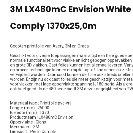
3M LX480mC Envision White
Comply 1370x25,0m
Gegoten printfolie van Avery, 3M en Oracal.
Geschikt voor diverse toepassingen maar altijd een hele goede be
normale functionaliteit voor vlakke en licht gebogen oppervakken 
en grote 3D vlakken. Cast folies kunnen het allemaal leveren. Van
en proces technologie kunnen nu bij de top-of-line series nu zelfs
verwijderd worden. Daarnaast kunnen de folie ook steeds sneller
worden. Er zijn nu ook cast folies die meer geschikt zijn voor me
voor vlakken met lage oppervlakte spanning IJ180-serie. Als u gr
ook heel goed . In de 480 serie biedt 3M deze mogelijkheid van PVC-
Materiaal type : Printfolie pvc-vrij
Lengte (mm) : 25000
Breedte (mm) : 1370
Productnaam : LX480mC Envision
Oppervlakte : Glans
Merknaam : 3M
Lijmsoort : Perm Comply