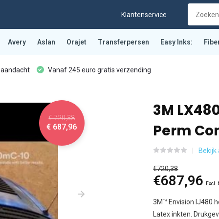
Klantenservice
Avery
Aslan
Orajet
Transferpersen
Easy Inks:
Fibe
 aandacht
Vanaf 245 euro gratis verzending
3M LX480
€ 720,38
Perm Com
€ 687,96
Bekijk 
€720,38
€687,96
Excl.
3M™ Envision IJ480 het
Latex inkten. Drukgev