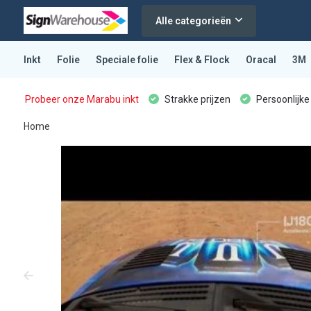
Alle categorieën
Inkt
Folie
Speciale folie
Flex & Flock
Oracal
3M
Probeer onze Marabu inkt
Strakke prijzen
Persoonlijke
Home