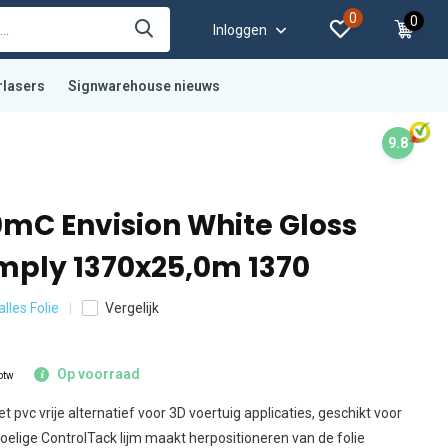
0
0
Inloggen
rlasers
Signwarehouse nieuws
9.8
mC Envision White Gloss
ply 1370x25,0m 1370
alles Folie
Vergelijk
Op voorraad
 btw
 pvc vrije alternatief voor 3D voertuig applicaties, geschikt voor
oelige ControlTack lijm maakt herpositioneren van de folie