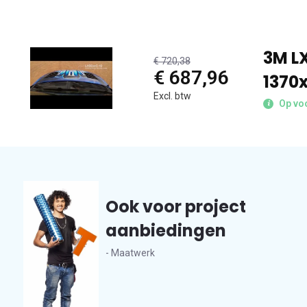
3M L
€ 720,38
€ 687,96
1370
Excl. btw
Op vo
Ook voor project
aanbiedingen
- Maatwerk