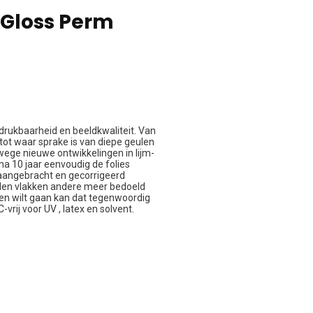
 Gloss Perm
drukbaarheid en beeldkwaliteit. Van
tot waar sprake is van diepe geulen
wege nieuwe ontwikkelingen in lijm-
 na 10 jaar eenvoudig de folies
 aangebracht en gecorrigeerd
talen vlakken andere meer bedoeld
oen wilt gaan kan dat tegenwoordig
vrij voor UV , latex en solvent.