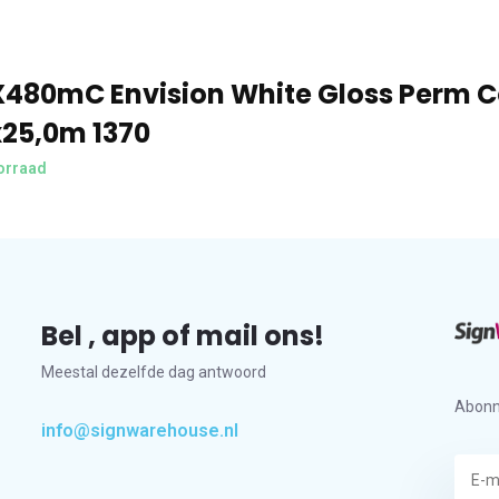
X480mC Envision White Gloss Perm 
x25,0m 1370
orraad
Bel , app of mail ons!
Meestal dezelfde dag antwoord
Abonn
info@signwarehouse.nl