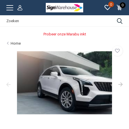
0
0
Probeer onze Marabu inkt
Home