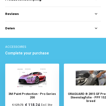
Reviews
Delen
ACCESSOIRES
Complete your purchase
3M Paint Protection - Pro Series
ORAGUARD ® 2815 GF Pr
200
Steenslagfolie - PPF 15
breed
€ 118,24
€ 129,75
Excl. btw