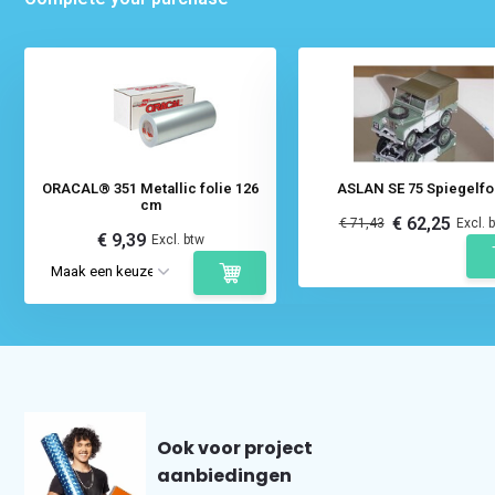
ORACAL® 351 Metallic folie 126
ASLAN SE 75 Spiegelfo
cm
€ 62,25
€ 71,43
Excl. 
€ 9,39
Excl. btw
Ook voor project
aanbiedingen