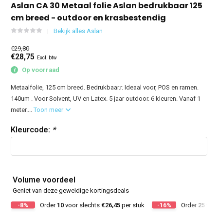
Aslan CA 30 Metaal folie Aslan bedrukbaar 125
cm breed - outdoor en krasbestendig
Bekijk alles Aslan
€29,80
€28,75
Excl. btw
Op voorraad
Metaalfolie, 125 cm breed. Bedrukbaar.r. Ideaal voor, POS en ramen.
140um . Voor Solvent, UV en Latex. 5 jaar outdoor. 6 kleuren. Vanaf 1
meter....
Toon meer
Kleurcode:
*
Volume voordeel
Geniet van deze geweldige kortingsdeals
-8%
Order
10
voor slechts
€26,45
per stuk
-16%
Order
25
voor