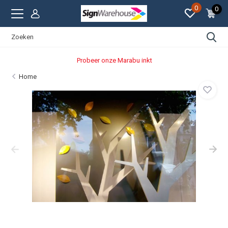
0
0
Probeer onze Marabu inkt
Home