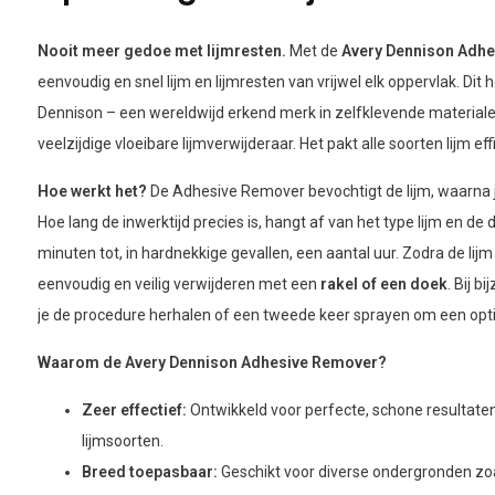
Nooit meer gedoe met lijmresten.
Met de
Avery Dennison Adh
eenvoudig en snel lijm en lijmresten van vrijwel elk oppervlak. Di
Dennison – een wereldwijd erkend merk in zelfklevende materialen
veelzijdige vloeibare lijmverwijderaar. Het pakt alle soorten lijm eff
Hoe werkt het?
De Adhesive Remover bevochtigt de lijm, waarna je
Hoe lang de inwerktijd precies is, hangt af van het type lijm en de 
minuten tot, in hardnekkige gevallen, een aantal uur. Zodra de lij
eenvoudig en veilig verwijderen met een
rakel of een doek
. Bij b
je de procedure herhalen of een tweede keer sprayen om een opti
Waarom de Avery Dennison Adhesive Remover?
Zeer effectief:
Ontwikkeld voor perfecte, schone resultaten
lijmsoorten.
Breed toepasbaar:
Geschikt voor diverse ondergronden zoal