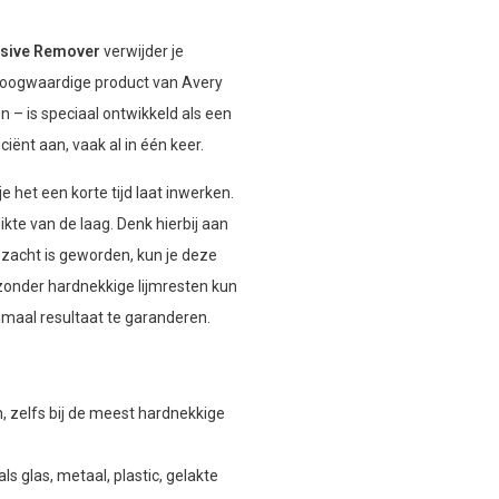
esive Remover
verwijder je
t hoogwaardige product van Avery
 – is speciaal ontwikkeld als een
iciënt aan, vaak al in één keer.
 het een korte tijd laat inwerken.
dikte van de laag. Denk hierbij aan
m zacht is geworden, kun je deze
ijzonder hardnekkige lijmresten kun
maal resultaat te garanderen.
, zelfs bij de meest hardnekkige
s glas, metaal, plastic, gelakte