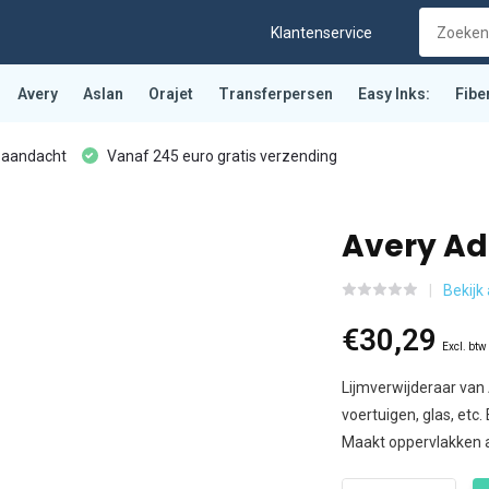
Klantenservice
Avery
Aslan
Orajet
Transferpersen
Easy Inks:
Fibe
 aandacht
Vanaf 245 euro gratis verzending
Avery Adh
Bekijk
€30,29
Excl. btw
Lijmverwijderaar van 
voertuigen, glas, etc
Maakt oppervlakken ab