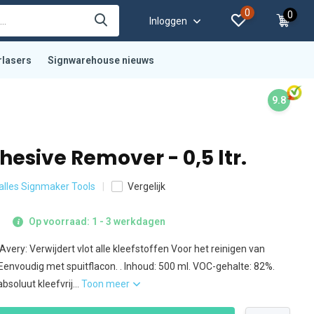
0
0
Inloggen
rlasers
Signwarehouse nieuws
9.8
esive Remover - 0,5 ltr.
 alles Signmaker Tools
Vergelijk
Op voorraad: 1 - 3 werkdagen
Avery: Verwijdert vlot alle kleefstoffen Voor het reinigen van
. Eenvoudig met spuitflacon. . Inhoud: 500 ml. VOC-gehalte: 82%.
soluut kleefvrij...
Toon meer