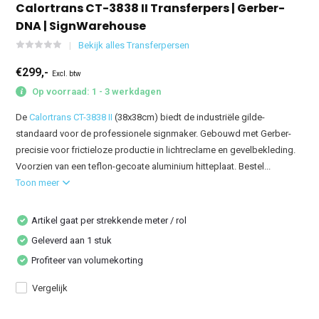
Calortrans CT-3838 II Transferpers | Gerber-
DNA | SignWarehouse
Bekijk alles Transferpersen
€299,-
Excl. btw
Op voorraad: 1 - 3 werkdagen
De
Calortrans CT-3838 II
(38x38cm) biedt de industriële gilde-
standaard voor de professionele signmaker. Gebouwd met Gerber-
precisie voor frictieloze productie in lichtreclame en gevelbekleding.
Voorzien van een teflon-gecoate aluminium hitteplaat. Bestel...
Toon meer
Artikel gaat per strekkende meter / rol
Geleverd aan 1 stuk
Profiteer van volumekorting
Vergelijk