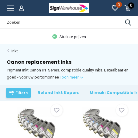
0
0
Strakke prijzen
Inkt
Canon replacement inks
Pigment inkt Canon iPF Series. compatible quality inks. Betaalbaar en
goed - voor uw portomonnee
Toon meer
Roland Inkt Kopen:
Mimaki Compatible In
Filters