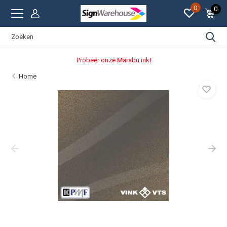
0
0
Probeer onze Marabu inkt
Home