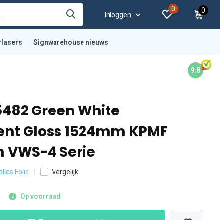
0
0
Inloggen
rlasers
Signwarehouse nieuws
9.8
482 Green White
ent Gloss 1524mm KPMF
 VWS-4 Serie
alles Folie
Vergelijk
Op voorraad