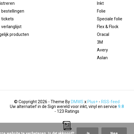
istreren
Inkt
 bestellingen
Folie
 tickets
Speciale folie
 verlanglijst
Flex & Flock
gelijk producten
Oracal
3M
Avery
Aslan
© Copyright 2026 - Theme By
DMWS
x
Plus+
-
RSS-feed
Uw alternatief in de Sign wereld voor inkt, vinyl en service
9.8
- 123 Ratings
nze website te verbeteren. Is dat akkoord?
Ja
Nee