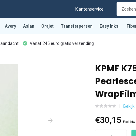
Klantenservice
Avery
Aslan
Orajet
Transferpersen
Easy Inks:
Fibe
 aandacht
Vanaf 245 euro gratis verzending
KPMF K75
Pearlesc
WrapFilm
Bekijk 
€30,15
Excl. btw