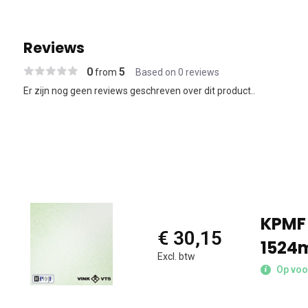
Reviews
0
5
from
Based on 0 reviews
Er zijn nog geen reviews geschreven over dit product..
KPMF 
€ 30,15
1524
Excl. btw
Op voo