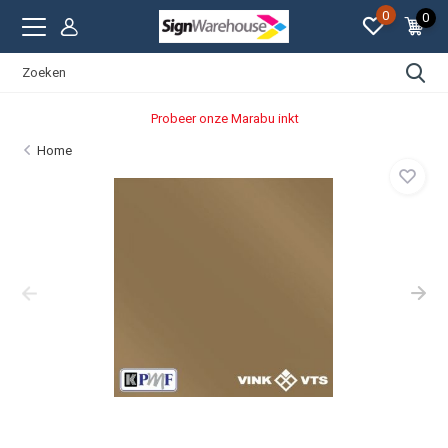
0
0
Probeer onze Marabu inkt
Home