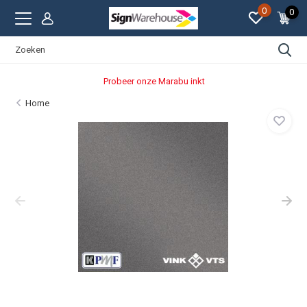
0
0
Probeer onze Marabu inkt
Home