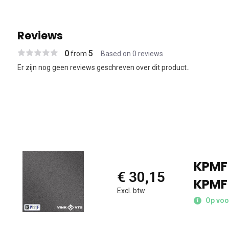
Reviews
0
5
from
Based on 0 reviews
Er zijn nog geen reviews geschreven over dit product..
KPMF 
€ 30,15
KPMF
Excl. btw
Op voo