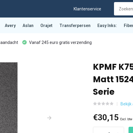
Klantenservice
Avery
Aslan
Orajet
Transferpersen
Easy Inks:
Fibe
 aandacht
Vanaf 245 euro gratis verzending
KPMF K75
Matt 15
Serie
Bekijk 
€30,15
Excl. btw