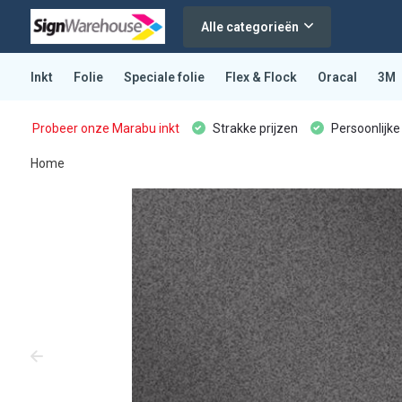
Alle categorieën
Inkt
Folie
Speciale folie
Flex & Flock
Oracal
3M
Probeer onze Marabu inkt
Strakke prijzen
Persoonlijke
Home