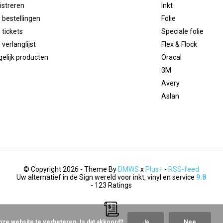
istreren
Inkt
 bestellingen
Folie
 tickets
Speciale folie
 verlanglijst
Flex & Flock
gelijk producten
Oracal
3M
Avery
Aslan
© Copyright 2026 - Theme By
DMWS
x
Plus+
-
RSS-feed
Uw alternatief in de Sign wereld voor inkt, vinyl en service
9.8
- 123 Ratings
nze website te verbeteren. Is dat akkoord?
Ja
Nee