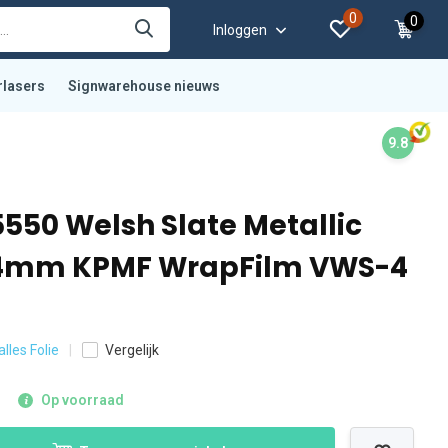
0
0
Inloggen
rlasers
Signwarehouse nieuws
9.8
550 Welsh Slate Metallic
24mm KPMF WrapFilm VWS-4
alles Folie
Vergelijk
Op voorraad