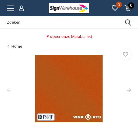
0
0
Probeer onze Marabu inkt
Home