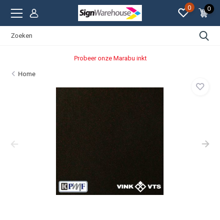
0
0
Probeer onze Marabu inkt
Home