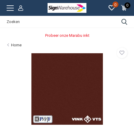
0
0
Probeer onze Marabu inkt
Home