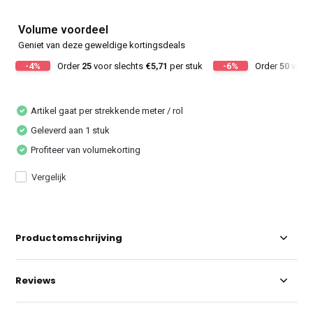
Volume voordeel
Geniet van deze geweldige kortingsdeals
-4%
Order
25
voor slechts
€5,71
per stuk
-6%
Order
50
voor 
Artikel gaat per strekkende meter / rol
Geleverd aan 1 stuk
Profiteer van volumekorting
Vergelijk
Productomschrijving
Reviews