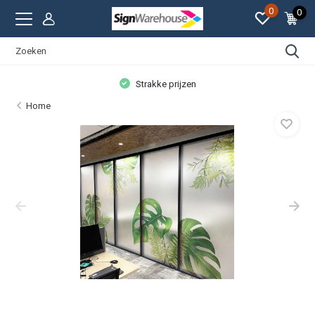
0
0
Persoonlijke aandacht
Home