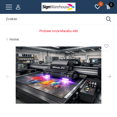
0
0
Probeer onze Marabu inkt
Home