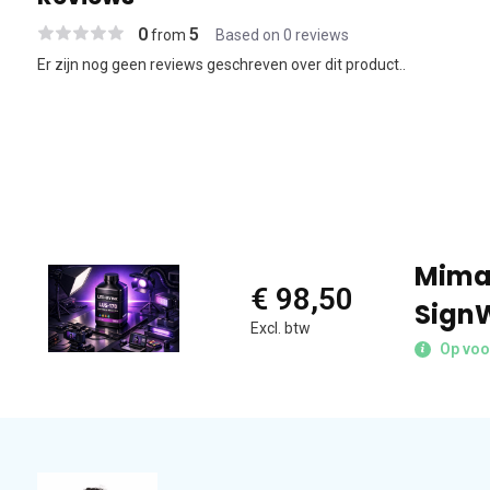
0
5
from
Based on 0 reviews
Er zijn nog geen reviews geschreven over dit product..
Mimak
€ 98,50
Sign
Excl. btw
Op voo