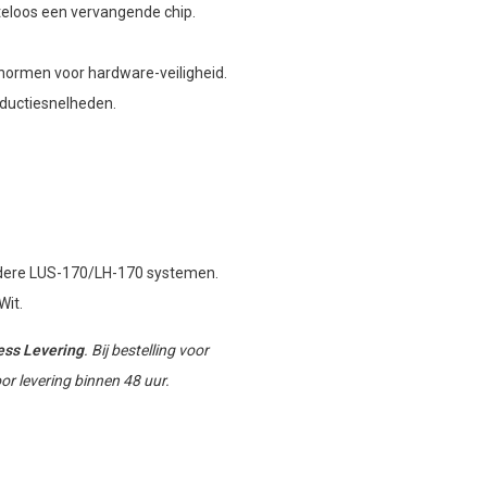
teloos een vervangende chip.
normen voor hardware-veiligheid.
ductiesnelheden.
ere LUS-170/LH-170 systemen.
Wit.
ess Levering
. Bij bestelling voor
r levering binnen 48 uur.