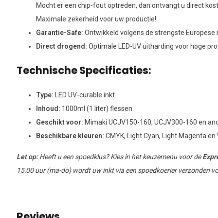
Mocht er een chip-fout optreden, dan ontvangt u direct kos
Maximale zekerheid voor uw productie!
Garantie-Safe:
Ontwikkeld volgens de strengste Europese 
Direct drogend:
Optimale LED-UV uitharding voor hoge pro
Technische Specificaties:
Type:
LED UV-curable inkt
Inhoud:
1000ml (1 liter) flessen
Geschikt voor:
Mimaki UCJV150-160, UCJV300-160 en and
Beschikbare kleuren:
CMYK, Light Cyan, Light Magenta en 
Let op:
Heeft u een spoedklus? Kies in het keuzemenu voor de
Expr
15:00 uur (ma-do) wordt uw inkt via een spoedkoerier verzonden voo
Reviews