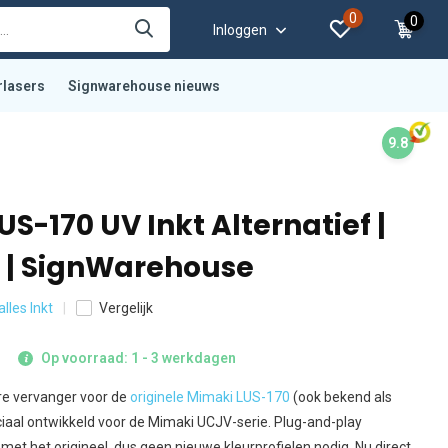
0
0
Inloggen
rlasers
Signwarehouse nieuws
9.8
S-170 UV Inkt Alternatief |
s | SignWarehouse
alles Inkt
Vergelijk
Op voorraad: 1 - 3 werkdagen
e vervanger voor de
originele Mimaki LUS-170
(ook bekend als
ciaal ontwikkeld voor de Mimaki UCJV-serie. Plug-and-play
 met het origineel, dus geen nieuwe kleurprofielen nodig. Nu direct