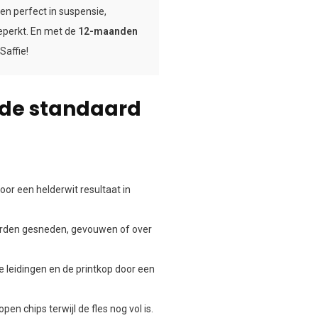
ten perfect in suspensie,
eperkt. En met de
12-maanden
Saffie!
 de standaard
r een helderwit resultaat in
orden gesneden, gevouwen of over
 leidingen en de printkop door een
en chips terwijl de fles nog vol is.