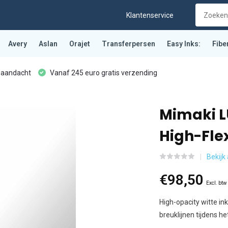
Klantenservice
Avery
Aslan
Orajet
Transferpersen
Easy Inks:
Fibe
 aandacht
Vanaf 245 euro gratis verzending
Mimaki LU
High-Fle
Bekijk 
€98,50
Excl. btw
High-opacity witte i
breuklijnen tijdens h