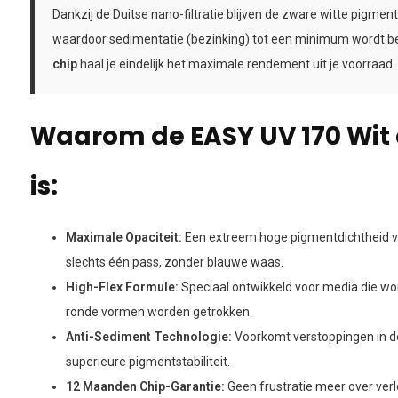
Dankzij de Duitse nano-filtratie blijven de zware witte pigmen
waardoor sedimentatie (bezinking) tot een minimum wordt b
chip
haal je eindelijk het maximale rendement uit je voorraad. 
Waarom de EASY UV 170 Wit
is:
Maximale Opaciteit:
Een extreem hoge pigmentdichtheid voo
slechts één pass, zonder blauwe waas.
High-Flex Formule:
Speciaal ontwikkeld voor media die w
ronde vormen worden getrokken.
Anti-Sediment Technologie:
Voorkomt verstoppingen in de
superieure pigmentstabiliteit.
12 Maanden Chip-Garantie:
Geen frustratie meer over verlop