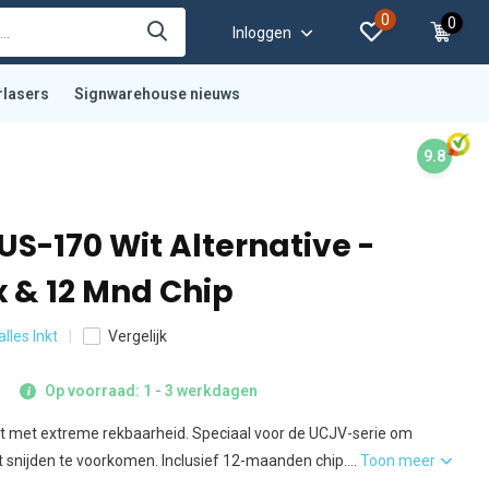
0
0
Inloggen
rlasers
Signwarehouse nieuws
9.8
S-170 Wit Alternative -
x & 12 Mnd Chip
alles Inkt
Vergelijk
Op voorraad: 1 - 3 werkdagen
nkt met extreme rekbaarheid. Speciaal voor de UCJV-serie om
et snijden te voorkomen. Inclusief 12-maanden chip....
Toon meer