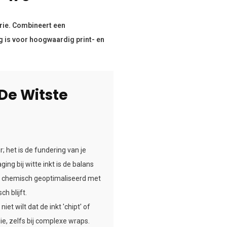
rie. Combineert een
g is voor hoogwaardig print- en
 De Witste
; het is de fundering van je
ng bij witte inkt is de balans
s chemisch geoptimaliseerd met
h blijft.
iet wilt dat de inkt 'chipt' of
lie, zelfs bij complexe wraps.