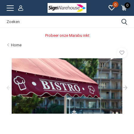
0
0
Probeer onze Marabu inkt
Home