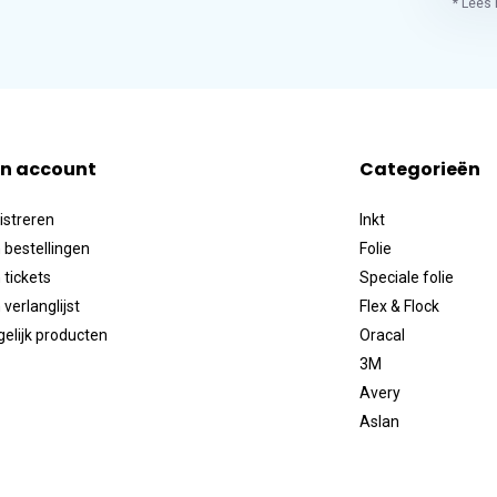
* Lees 
jn account
Categorieën
istreren
Inkt
 bestellingen
Folie
 tickets
Speciale folie
 verlanglijst
Flex & Flock
gelijk producten
Oracal
3M
Avery
Aslan