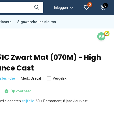
0
0
Inloggen
rlasers
Signwarehouse nieuws
9.8
51C Zwart Mat (070M) - High
nce Cast
alles Folie
Merk:
Oracal
Vergelijk
Op voorraad
vrije gegoten
snijfolie
. 60µ, Permanent, 8 jaar kleurvast....