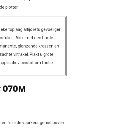
e plotter.
eke toplaag altijd iets gevoeliger
sfolies. Als u met een harde
ermanente, glanzende krassen en
achte viltrakel. Plakt u grote
pplicatievloeistof om frictie
C 070M
en folie de voorkeur geniet boven