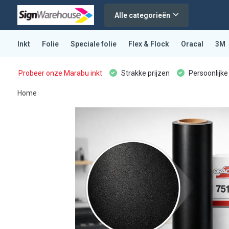
Alle categorieën
Inkt
Folie
Speciale folie
Flex & Flock
Oracal
3M
Probeer onze Marabu inkt
Strakke prijzen
Persoonlijke
Home