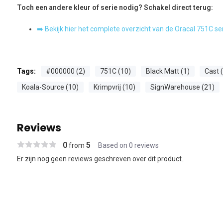
Toch een andere kleur of serie nodig? Schakel direct terug:
➡️ Bekijk hier het complete overzicht van de Oracal 751C se
Tags:
#000000 (2)
751C (10)
Black Matt (1)
Cast 
Koala-Source (10)
Krimpvrij (10)
SignWarehouse (21)
Reviews
0
5
from
Based on 0 reviews
Er zijn nog geen reviews geschreven over dit product..