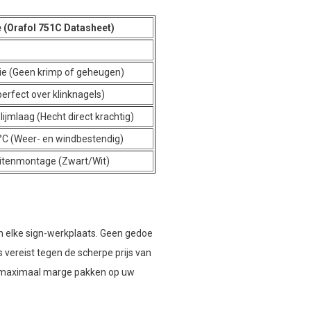
 (Orafol 751C Datasheet)
ie (Geen krimp of geheugen)
perfect over klinknagels)
ijmlaag (Hecht direct krachtig)
0°C (Weer- en windbestendig)
buitenmontage (Zwart/Wit)
 elke sign-werkplaats. Geen gedoe
s vereist tegen de scherpe prijs van
 en maximaal marge pakken op uw