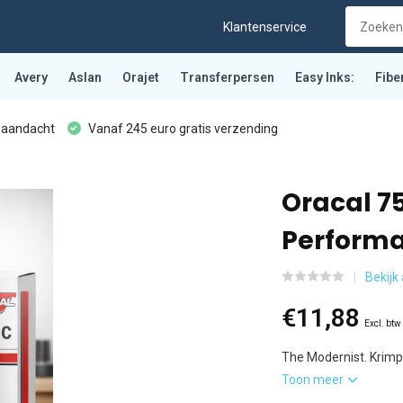
Klantenservice
Avery
Aslan
Orajet
Transferpersen
Easy Inks:
Fibe
 aandacht
Vanaf 245 euro gratis verzending
Oracal 7
Performa
Bekijk 
€11,88
Excl. btw
The Modernist. Krimp
Toon meer