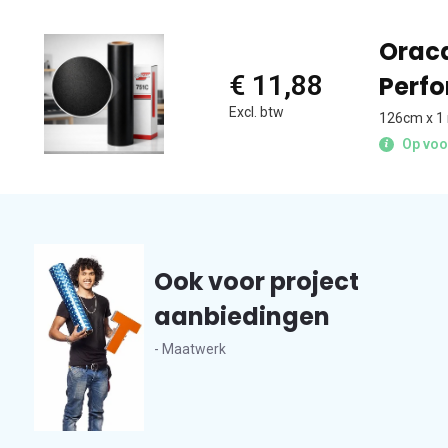
Oraca
€ 11,88
Perf
Excl. btw
126cm x 1
Op voo
Ook voor project
aanbiedingen
- Maatwerk