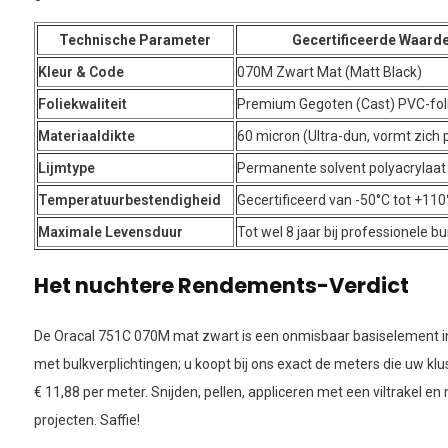
Technische Parameter
Gecertificeerde Waarde
Kleur & Code
070M Zwart Mat (Matt Black)
Foliekwaliteit
Premium Gegoten (Cast) PVC-fol
Materiaaldikte
60 micron (Ultra-dun, vormt zich 
Lijmtype
Permanente solvent polyacrylaat l
Temperatuurbestendigheid
Gecertificeerd van -50°C tot +11
Maximale Levensduur
Tot wel 8 jaar bij professionele 
Het nuchtere Rendements-Verdict
De Oracal 751C 070M mat zwart is een onmisbaar basiselement in
met bulkverplichtingen; u koopt bij ons exact de meters die uw klu
€ 11,88 per meter. Snijden, pellen, appliceren met een viltrakel
projecten. Saffie!