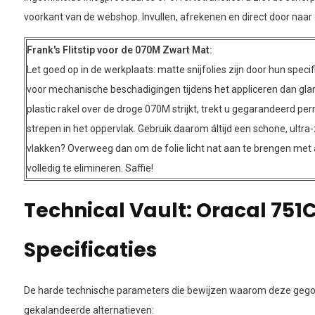
voorkant van de webshop. Invullen, afrekenen en direct door naar d
Frank's Flitstip voor de 070M Zwart Mat:
Let goed op in de werkplaats: matte snijfolies zijn door hun specifi
voor mechanische beschadigingen tijdens het appliceren dan glan
plastic rakel over de droge 070M strijkt, trekt u gegarandeerd p
strepen in het oppervlak. Gebruik daarom áltijd een schone, ultra-z
vlakken? Overweeg dan om de folie licht nat aan te brengen met a
volledig te elimineren. Saffie!
Technical Vault: Oracal 751
Specificaties
De harde technische parameters die bewijzen waarom deze gegot
gekalandeerde alternatieven: