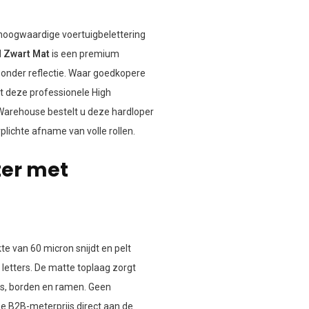
 hoogwaardige voertuigbelettering
M Zwart Mat
is een premium
 zonder reflectie. Waar goedkopere
dt deze professionele High
nWarehouse bestelt u deze hardloper
plichte afname van volle rollen.
ter met
kte van 60 micron snijdt en pelt
 letters. De matte toplaag zorgt
ls, borden en ramen. Geen
pe B2B-meterprijs direct aan de