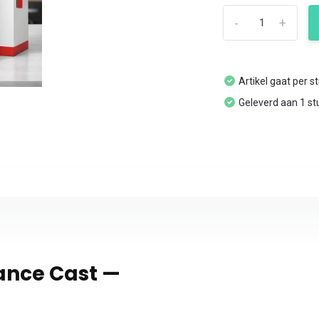
-
+
Artikel gaat per s
Geleverd aan 1 st
ance Cast —