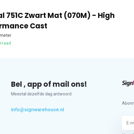
l 751C Zwart Mat (070M) - High
ormance Cast
 meter
rraad
Bel , app of mail ons!
Meestal dezelfde dag antwoord
Abonn
info@signwarehouse.nl