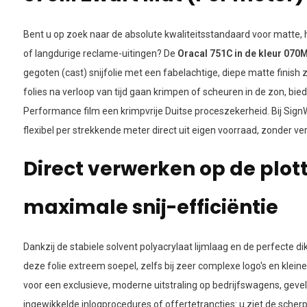
Bent u op zoek naar de absolute kwaliteitsstandaard voor matte,
of langdurige reclame-uitingen? De
Oracal 751C in de kleur 070
gegoten (cast) snijfolie met een fabelachtige, diepe matte finish
folies na verloop van tijd gaan krimpen of scheuren in de zon, bie
Performance film een krimpvrije Duitse proceszekerheid. Bij Sig
flexibel per strekkende meter direct uit eigen voorraad, zonder ver
Direct verwerken op de plot
maximale snij-efficiëntie
Dankzij de stabiele solvent polyacrylaat lijmlaag en de perfecte di
deze folie extreem soepel, zelfs bij zeer complexe logo's en kleine
voor een exclusieve, moderne uitstraling op bedrijfswagens, geve
ingewikkelde inlogprocedures of offertetrancties: u ziet de scher