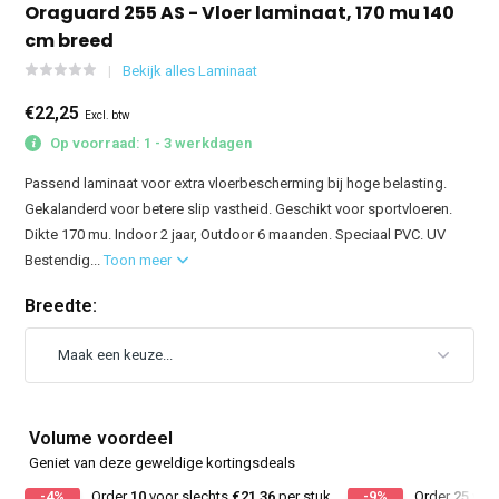
Oraguard 255 AS - Vloer laminaat, 170 mu 140
cm breed
Bekijk alles Laminaat
€22,25
Excl. btw
Op voorraad: 1 - 3 werkdagen
Passend laminaat voor extra vloerbescherming bij hoge belasting.
Gekalanderd voor betere slip vastheid. Geschikt voor sportvloeren.
Dikte 170 mu. Indoor 2 jaar, Outdoor 6 maanden. Speciaal PVC. UV
Bestendig...
Toon meer
Breedte:
Volume voordeel
Geniet van deze geweldige kortingsdeals
-4%
Order
10
voor slechts
€21,36
per stuk
-9%
Order
25
voor