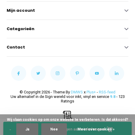
Mijn account
Categorieën
Contact
© Copyright 2026 - Theme By
DMWS
x
Plus+
-
RSS-feed
Uw alternatief in de Sign wereld voor inkt, vinyl en service
9.8
- 123
Ratings
Wij slaan cookies op om onze website te verbeteren. Is dat akkoord?
-
+
Toevoegen aan winkelwagen
Ja
Nee
Meer over cookies »