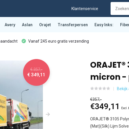
Klantenservice
Avery
Aslan
Orajet
Transferpersen
Easy Inks:
Fibe
 aandacht
Vanaf 245 euro gratis verzending
ORAJET® 
€ 357,-
micron - 
€ 349,11
Bekijk 
€357,-
€349,11
Excl.
ORAJET® 3105 Polymer
(Mat)(Silk) Lijm Solv