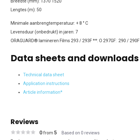
Breedte (mm): 1370 1520
Lengtes (m): 50
Minimale aanbrengtemperatuur: + 8 ° C
Levensduur (onbedrukt) in jaren: 7
ORAGUARD® lamineren Films 293 / 293F **: O 297GF: 290 / 290F 
Data sheets and downloads
Technical data sheet
Application instructions
Article information*
Reviews
0
5
from
Based on 0 reviews