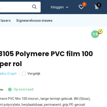
0
0
Inloggen
rlasers
Signwarehouse nieuws
9.8
3105 Polymere PVC film 100
per rol
alles Orajet
Vergelijk
Op voorraad
 btw
e PVC film 100 micron , lange termijn gebruik. Wit (Gloss),
ent polycrylate, herplaatsbaar, permanent, grijs PE-gecoat