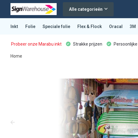
Alle categorieën
Inkt
Folie
Speciale folie
Flex & Flock
Oracal
3M
Probeer onze Marabu inkt
Strakke prijzen
Persoonlijke
Home