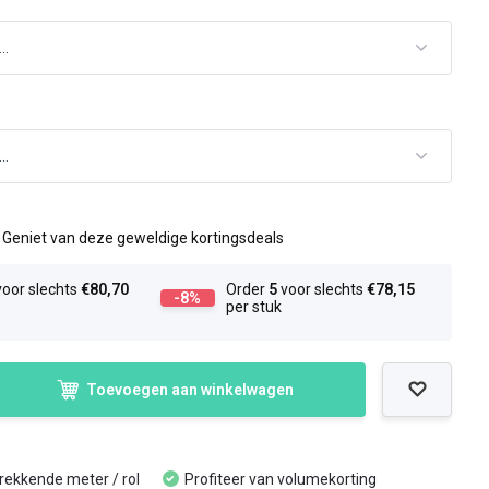
l
Geniet van deze geweldige kortingsdeals
oor slechts
€80,70
Order
5
voor slechts
€78,15
-8%
per stuk
Toevoegen aan winkelwagen
trekkende meter / rol
Profiteer van volumekorting