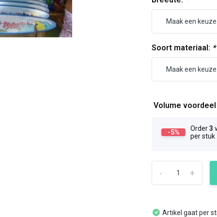
Soort materiaal:
*
Volume voordee
Order
3
v
-5%
per stuk
-
+
Artikel gaat per s