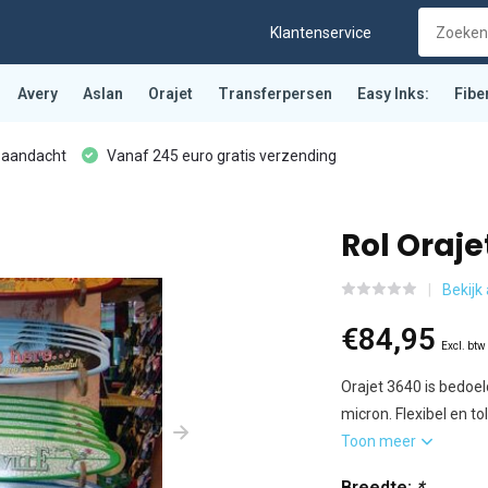
Klantenservice
Avery
Aslan
Orajet
Transferpersen
Easy Inks:
Fibe
 aandacht
Vanaf 245 euro gratis verzending
Rol Oraje
Bekijk
€84,95
Excl. btw
Orajet 3640 is bedoel
micron. Flexibel en t
Toon meer
Breedte:
*