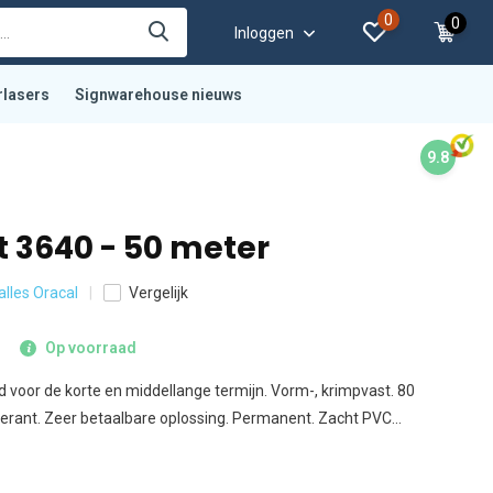
0
0
Inloggen
rlasers
Signwarehouse nieuws
9.8
t 3640 - 50 meter
 alles Oracal
Vergelijk
Op voorraad
d voor de korte en middellange termijn. Vorm-, krimpvast. 80
olerant. Zeer betaalbare oplossing. Permanent. Zacht PVC...