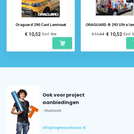
Oraguard 290 Cast Laminaat
ORAGUARD ® 293 Ultra lam
€ 10,52
€ 10,52
Excl. btw
€ 11,64
Excl. 
Ook voor project
aanbiedingen
- Maatwerk
info@signwarehouse.nl