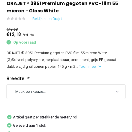
ORAJET ® 3951 Premium gegoten PVC-film 55
micron - Gloss White
Bekijk alles Orajet
€13,68
€12,18
Excl. btw
Op voorraad
ORAJET ® 3951 Premium gegoten PVC-film 55 micron Witte
(G)Solvent polycrylate, herplaatsbaar, permanent, grijs PE-gecoat
dubbelzijdig siliconen papier, 145 g / m2...
Toon meer
Breedte:
*
Artikel gaat per strekkende meter / rol
Geleverd aan 1 stuk