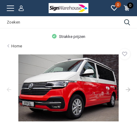
0
0
Strakke prijzen
Home