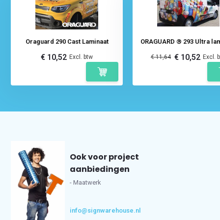
Oraguard 290 Cast Laminaat
ORAGUARD ® 293 Ultra lam
€ 10,52
€ 10,52
Excl. btw
€ 11,64
Excl. 
Ook voor project
aanbiedingen
- Maatwerk
info@signwarehouse.nl